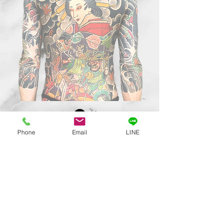
Phone
Email
LINE
Classic tattoo
Classic clothing
〒323-0034 栃木県小山市神鳥谷5-2-19南風原1F A2
CLASSIC HAIR STUDIO